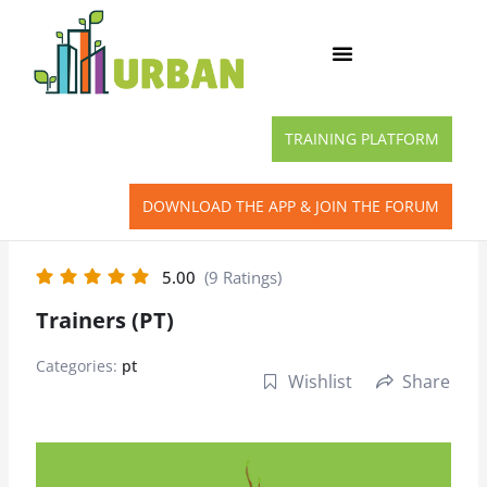
Skip
to
content
TRAINING PLATFORM
DOWNLOAD THE APP & JOIN THE FORUM
5.00
(9 Ratings)
Trainers (PT)
Categories:
pt
Wishlist
Share