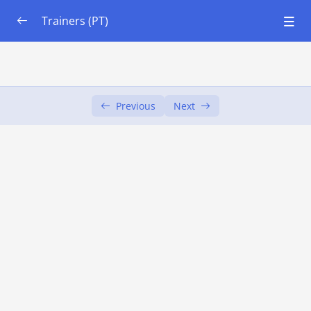
Trainers (PT)
Módulo 1: Pensamento Sistêmico
0/7
Módulo 2: Noções Básicas de Ecologia e Solos
0/7
Previous
Next
Módulo 3: Horticultura Urbana – Instalar!
0/6
Objectivos de Aprendizagem
00:00
Unidade 1: Introdução aos Jardins Urbanos
00:00
Unidade 2: Avaliação de possíveis
00:00
procedimentos
Unidade 3: Avaliar as práticas possíveis na
00:00
sua área
Unidade 4: Intervenientes e recursos
00:00