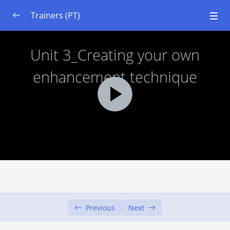
Trainers (PT)
Módulo 1: Pensamento Sistêmico
0/7
Módulo 2: Noções Básicas de Ecologia e Solos
0/7
Objectivos de Aprendizagem
00:00
Unidade 1: Entrada Teórica Curta
00:00
Unidade 2: Técnicas de melhoramento do
00:00
solo
Unidade 3: Criar a sua própria técnica de
00:00
melhoria
Unidade 4: Poder de Transformação
00:00
Previous
Next
Unidade 5: Definição da Ciência Cidadã
00:00