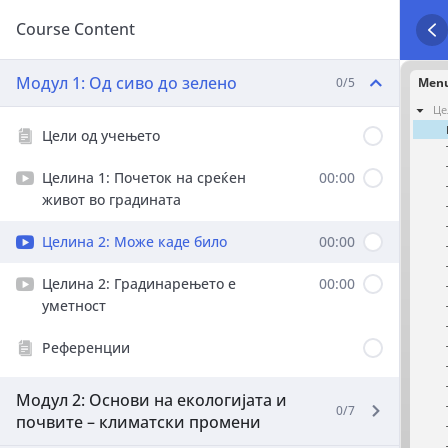
Course Content
Модул 1: Од сиво до зелено
0/5
Цели од учењето
Целина 1: Почеток на среќен
00:00
живот во градината
Целина 2: Може каде било
00:00
Целина 2: Градинарењето е
00:00
уметност
Референции
Модул 2: Основи на екологијата и
0/7
почвите – климатски промени