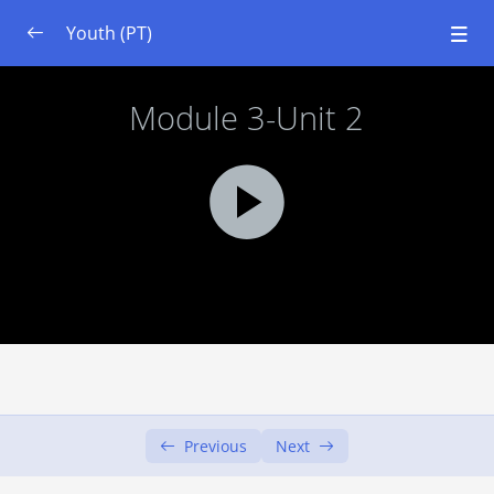
Youth (PT)
Módulo 1: Do cinza ao verde
0/4
Módulo 2: Fundamentos de Ecologia e Solos
0/4
Mudanças Climáticas
Módulo 3: Jardinagem Urbana – Configure a
0/4
Juventude
Objectivos de Aprendizagem
00:00
Unidade 1: O que é preciso para começar –
00:00
Planeamento
Unidade 2: O que pretendo cultivar –
00:00
Plantas adequadas
Previous
Next
Referências
00:00