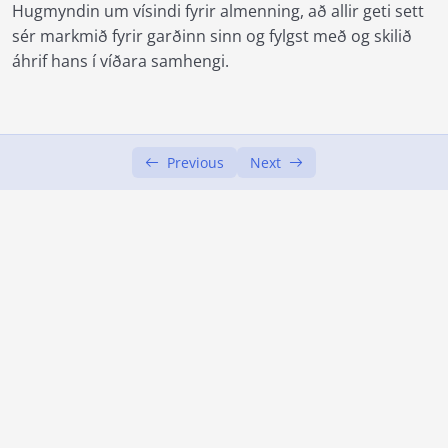
Hugmyndin um vísindi fyrir almenning, að allir geti sett
Heimildir
00:00
sér markmið fyrir garðinn sinn og fylgst með og skilið
áhrif hans í víðara samhengi.
Námsþáttur 3: Að skoða garðrækt og tækifæri
0/6
í nærumhverfinu
Námsþáttur 4: Borgargarðyrkja | Viðhald
0/4
Previous
Next