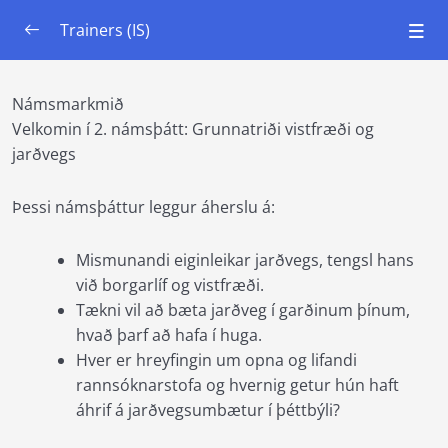
Trainers (IS)
Námsþáttur 1: Kerfishugsun
0/6
Námsmarkmið
Velkomin í 2. námsþátt: Grunnatriði vistfræði og
Námsþáttur 2: Grunnatriði vistfræði og
0/7
jarðvegs
jarðvegs
Námsmarkmið
00:00
Þessi námsþáttur leggur áherslu á:
Eining 1: Stutt fræðilegt yfirlit
00:00
Mismunandi eiginleikar jarðvegs, tengsl hans
við borgarlíf og vistfræði.
Eining 2: Aðferðir við jarðvegsbætur
00:00
Tækni vil að bæta jarðveg í garðinum þínum,
Eining 3: Að undirbúa jarðaveginn fyrir
00:00
hvað þarf að hafa í huga.
ræktun
Hver er hreyfingin um opna og lifandi
rannsóknarstofa og hvernig getur hún haft
Eining 4: Kraftur umbreytinga
00:00
áhrif á jarðvegsumbætur í þéttbýli?
Eining 5: Borgaravísindi
00:00