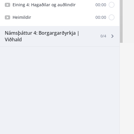
Eining 4: Hagaðilar og auðlindir
00:00
Heimildir
00:00
Námsþáttur 4: Borgargarðyrkja |
0/4
Viðhald