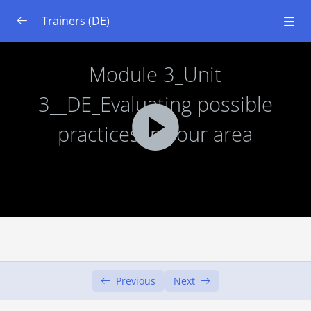
Trainers (DE)
Modul 1: Systemdenken
0/4
Modul 2: Grundlagen der Ökologie und Böden
0/5
Modul 3: Urban Gardening eingerichtet
0/5
Lernziele
00:00
Einheit 1: Einführung in urbane Gärten
00:00
Einheit 2: Evaluierung möglicher Verfahren
00:00
Einheit 3: Evaluierung möglicher Praktiken
00:00
in Ihrem Gebiet
Previous
Next
Einheit 4: Stakeholder und Ressourcen
00:00