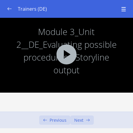
Trainers (DE)
Modul 1: Systemdenken
0/4
Modul 2: Grundlagen der Ökologie und Böden
0/5
Modul 3: Urban Gardening eingerichtet
0/5
Lernziele
00:00
Einheit 1: Einführung in urbane Gärten
00:00
Einheit 2: Evaluierung möglicher Verfahren
00:00
Einheit 3: Evaluierung möglicher Praktiken
00:00
in Ihrem Gebiet
Previous
Next
Einheit 4: Stakeholder und Ressourcen
00:00