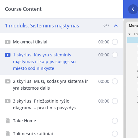
Course Content
1 modulis: Sisteminis mąstymas
0/7
Mokymosi tikslai
00:00
1 skyrius: Kas yra sisteminis
00:00
mąstymas ir kaip jis susijęs su
miesto sodininkyste
2 skyrius: Mūsų sodas yra sistema ir
00:00
yra sistemos dalis
3 skyrius: Priežastinio ryšio
00:00
diagrama – praktinis pavyzdys
Take Home
Tolimesni skaitiniai