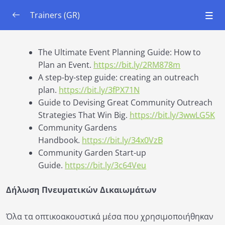
Trainers (GR)
Ενότητα 1: Συστημική σκέψη
0/6
The Ultimate Event Planning Guide: How to
Plan an Event.
https://bit.ly/2RM878m
Ενότητα 2: Βασικά στοιχεία Οικολογίας και
0/6
Εδάφους
A step-by-step guide: creating an outreach
plan.
https://bit.ly/3fPX71N
Ενότητα 3: Αστικής Κηπουρικής |
Guide to Devising Great Community Outreach
0/6
Εγκατάσταση
Strategies That Win Big.
https://bit.ly/3wwLG5K
Community Gardens
Ενότητα 4: Αστική Κηπουρική | Συντήρηση
0/6
Handbook.
https://bit.ly/34x0VzB
Community Garden Start-up
Κεφάλαιο 1: Στρατηγικές Συμμετοχής
00:00
Guide.
https://bit.ly/3c64Veu
Κεφάλαιο 2: Διατηρώντας το κοινοτικό
00:00
Δήλωση Πνευματικών Δικαιωμάτων
πνεύμα και κινώντας το ενδιαφέρον της
νεολα
Όλα τα οπτικοακουστικά μέσα που χρησιμοποιήθηκαν