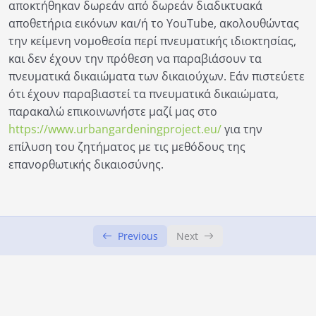
Κεφάλαιο 3: Διοργάνωση δραστηριοτήτων
00:00
αποκτήθηκαν δωρεάν από δωρεάν διαδικτυακά
για αστικούς κήπους
αποθετήρια εικόνων και/ή το YouTube, ακολουθώντας
την κείμενη νομοθεσία περί πνευματικής ιδιοκτησίας,
Κεφάλαιο 4: Σχέδιο για την Έκταση της
00:00
και δεν έχουν την πρόθεση να παραβιάσουν τα
Δραστηριότητας
πνευματικά δικαιώματα των δικαιούχων. Εάν πιστεύετε
Μαθησιακοί Στόχοι
ότι έχουν παραβιαστεί τα πνευματικά δικαιώματα,
παρακαλώ επικοινωνήστε μαζί μας στο
Σύνδεσμοι
https://www.urbangardeningproject.eu/
για την
επίλυση του ζητήματος με τις μεθόδους της
επανορθωτικής δικαιοσύνης.
Previous
Next