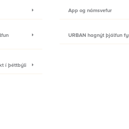
App og námsvefur
lfun
URBAN hagnýt þjálfun fyr
 í þéttbýli