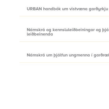
URBAN handbók um vistvæna garðyrkju
Námskrá og kennsluleiðbeiningar og þjá
leiðbeinenda
Námskrá um þjálfun ungmenna í garðrækt