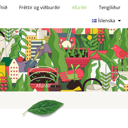
fnið
Fréttir og viðburðir
Afurðir
Tengiliður
Íslenska
Afurðir