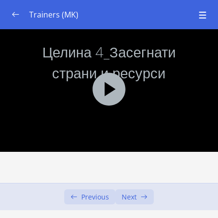
Trainers (MK)
Модул 1: Системско размислување
0/7
Модул 2: Основи на екологијата и почвите
0/7
Модул 3: Урбано градинарство | Постави
0/6
Цели од учењето
Целина 1: Вовед во урбаните градини
00:00
Целина 2: Процена на можните постапки
00:00
Целина 3: Процена на можните практики
00:00
во вашата област
Previous
Next
Целина 4: Засегнати страни и ресурси
00:00