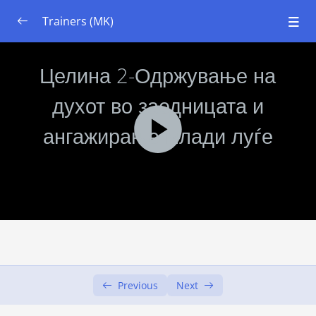
Trainers (MK)
Модул 1: Системско размислување
0/7
Модул 2: Основи на екологијата и почвите
0/7
Модул 3: Урбано градинарство | Постави
0/6
Модул 3: Урбано градинарство |
0/6
Одржување
Цели од учењето
Целина 1: Стратегии за вклучување
00:00
Целина 2: Одржување на духот во
00:00
заедницата и ангажирање млади луѓе
Previous
Next
Целина 3: Организирање настани за
00:00